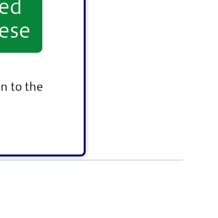
yed
ese
n to the