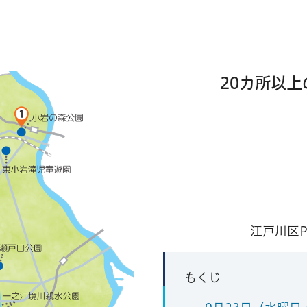
20カ所以
江戸川区
もくじ