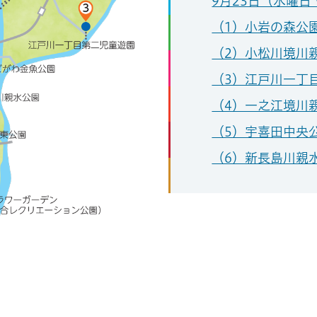
9月23日（水曜
（1）小岩の森公
（2）小松川境川
（3）江戸川一丁
（4）一之江境川
（5）宇喜田中央
（6）新長島川親