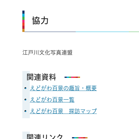
協力
江戸川文化写真連盟
関連資料
えどがわ百景の趣旨・概要
えどがわ百景一覧
えどがわ百景 探訪マップ
関連リンク