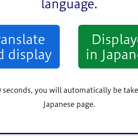
language.
ranslate
Displa
d display
in Japan
0 seconds, you will automatically be take
Japanese page.