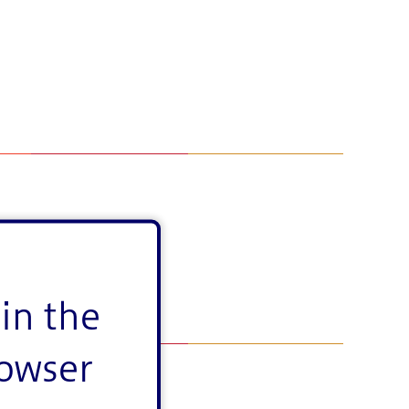
in the
rowser