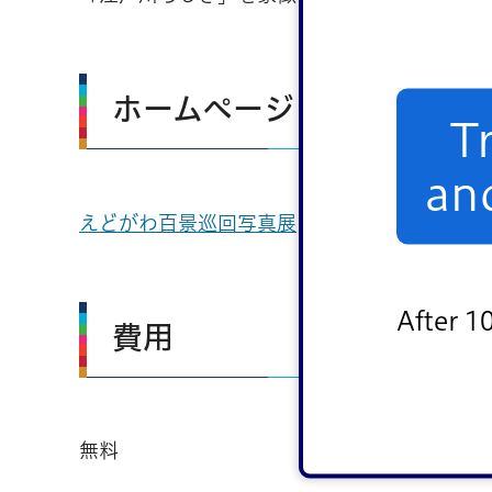
ホームページ
T
an
えどがわ百景巡回写真展
After 1
費用
無料