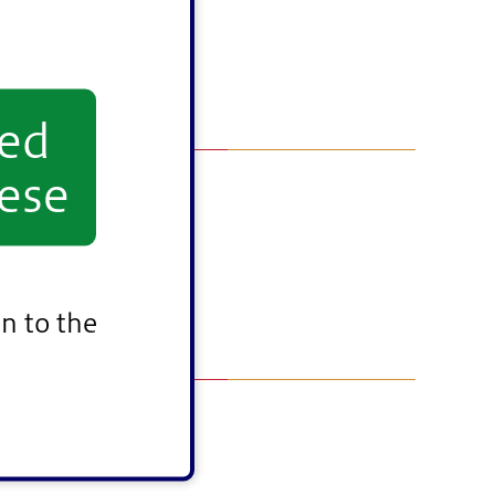
yed
ese
n to the