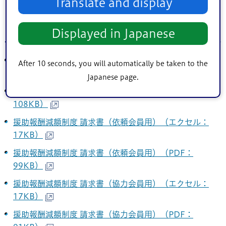
Translate and display
利用料の減免に係る様式
Displayed in Japanese
援助報酬減額申請書(生活保護・住民税非課税)（エクセ
After 10 seconds, you will automatically be taken to the
ル：17KB）
Japanese page.
援助報酬減額申請書(生活保護・住民税非課税)（PDF：
108KB）
援助報酬減額制度 請求書（依頼会員用）（エクセル：
17KB）
援助報酬減額制度 請求書（依頼会員用）（PDF：
99KB）
援助報酬減額制度 請求書（協力会員用）（エクセル：
17KB）
援助報酬減額制度 請求書（協力会員用）（PDF：