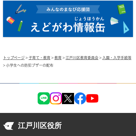
トップページ
>
子育て・教育
>
教育
>
江戸川区教育委員会
>
入園・入学手続等
> 小学生への防犯ブザーの配布
江戸川区役所