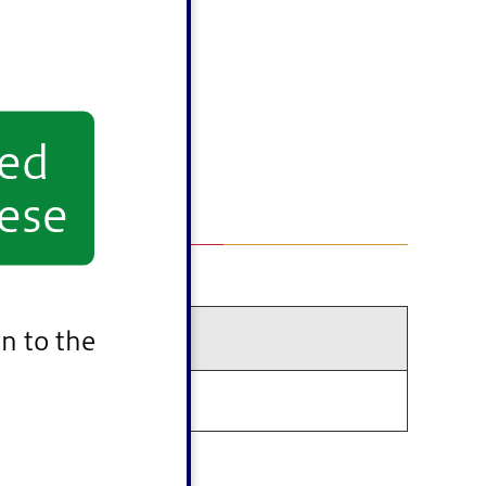
yed
ese
n to the
備考
優秀提案事業者