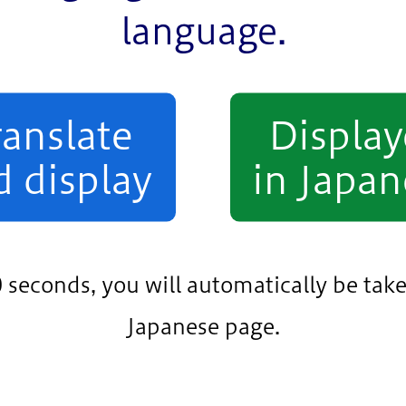
language.
ranslate
Displa
d display
in Japan
0 seconds, you will automatically be take
評価点
Japanese page.
78.3点