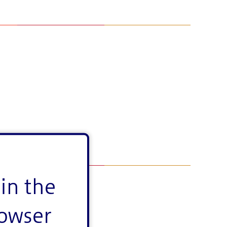
in the
rowser