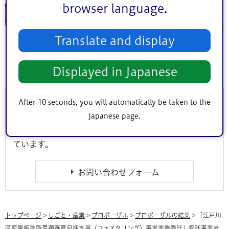
browser language.
担当部署
Translate and display
子ども家庭部援助課里親支援係
電話：03-5678-1810（代表）
Displayed in Japanese
このページに関するお問い合わせ
After 10 seconds, you will automatically be taken to the
Japanese page.
このページは
子ども家庭部 児童相談所援助課
が担当し
ています。
トップページ
>
しごと・産業
>
プロポーザル
>
プロポーザルの結果
> 「江戸川
区児童相談所里親養育包括支援（フォスタリング）事業業務委託」受託事業者