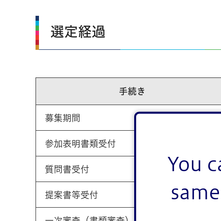
選定経過
手続き
募集期間
参加表明書類受付
You c
質問書受付
same 
提案書等受付
一次審査（書類審査）結果通知