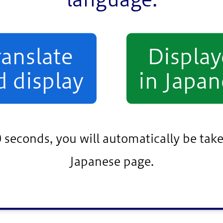
令和8年1月23日(金曜日)
ranslate
Displa
d display
in Japan
。
0 seconds, you will automatically be take
Japanese page.