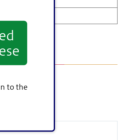
yed
ese
n to the