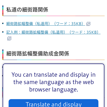
私道の細街路関係
細街路拡幅整備（私道用）（ワード：35KB）
記入例：細街路拡幅整備（私道用）（ワード：35KB）
細街路拡幅整備助成金関係
細街路拡幅整備（助成金）（ワード：57KB）
You can translate and display in
記入例：細街路拡幅整備（助成金）（PDF：280KB）
the same language as the web
browser language.
問い合わせ
Translate and display
建築指導課細街路係電話番号:
03-5662-0854