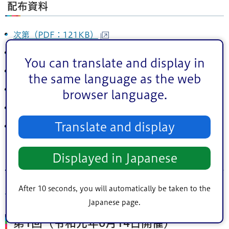
配布資料
次第（PDF：121KB）
委員名簿（PDF：317KB）
You can translate and display in
資料1（PDF：4,207KB）
the same language as the web
資料2（PDF：951KB）
browser language.
資料3（PDF：120KB）
Translate and display
資料4（PDF：123KB）
Displayed in Japanese
議事要旨
After 10 seconds, you will automatically be taken to the
議事要旨（PDF：832KB）
Japanese page.
第1回（令和元年6月14日開催）