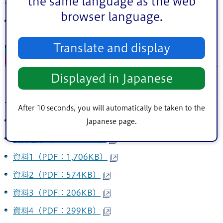
the same language as the web
browser language.
議事要旨（PDF：733KB）
Translate and display
第1回（令和6年7月5日開催）
Displayed in Japanese
配布資料
After 10 seconds, you will automatically be taken to the
次第（PDF：93KB）
Japanese page.
委員名簿（PDF：65KB）
資料1（PDF：1,706KB）
資料2（PDF：574KB）
資料3（PDF：206KB）
資料4（PDF：299KB）