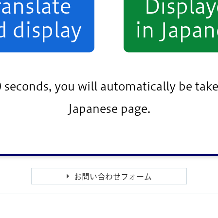
ranslate
Displa
F：261KB）
免疫、聴覚、平衡、そしゃく）（PDF：219KB）
d display
in Japan
吸器、視覚）（PDF：245KB）
（PDF：251KB）
0 seconds, you will automatically be take
Japanese page.
ています。