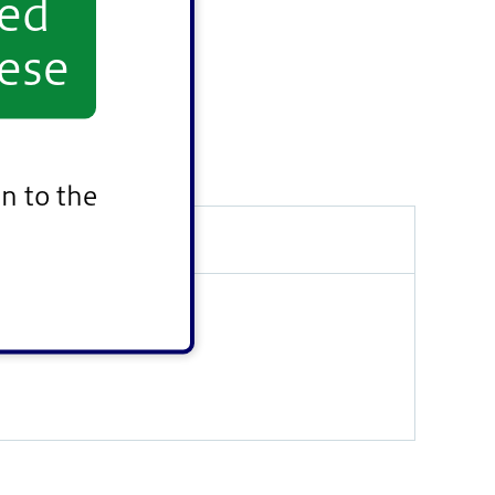
yed
ese
n to the