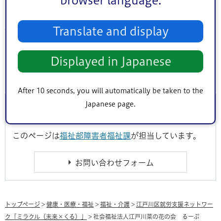
browser language.
事業所名：社会福祉法人江戸川菜の花の会 るーぷ
住所：東京都江戸川区春江町四丁目18番15号1階
Translate and display
電話：03-5879-9288
FAX：03-5879-9289
Displayed in Japanese
ウェブサイト：
るーぷ
After 10 seconds, you will automatically be taken to the
Japanese page.
このページに関するお問い合わせ
このページは
福祉部障害者福祉課
が担当しています。
トップページ
>
健康・医療・福祉
>
福祉・介護
>
江戸川区就労支援ネットワー
ク「ミラクル（未来×くる）」
> 社会福祉法人江戸川菜の花の会 るーぷ