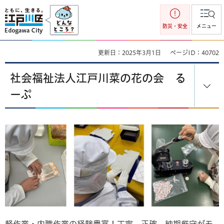
江戸川区
防災・安全
メニュー
更新日：2025年3月1日
ページID：40702
社会福祉法人江戸川菜の花の会 る
ーぷ
軽作業・内職作業の経験豊富！丁寧、正確、納期厳守がモ