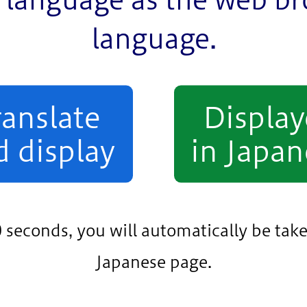
language.
います。
ranslate
Displa
d display
in Japan
0 seconds, you will automatically be take
ービス
>
申請書ダウンロード
>
健康・医療・福祉
>
熟年者
> 障害者控
Japanese page.