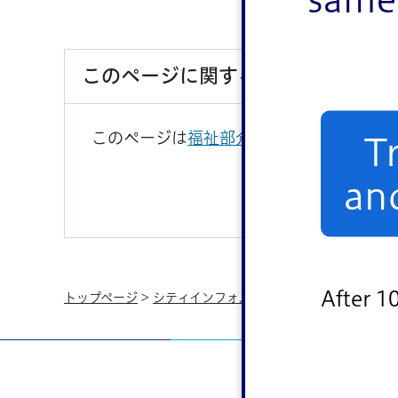
このページに関するお問い合わせ
このページは
福祉部介護保険課
が担当して
T
an
After 1
トップページ
>
シティインフォメーション
>
オンラインサ