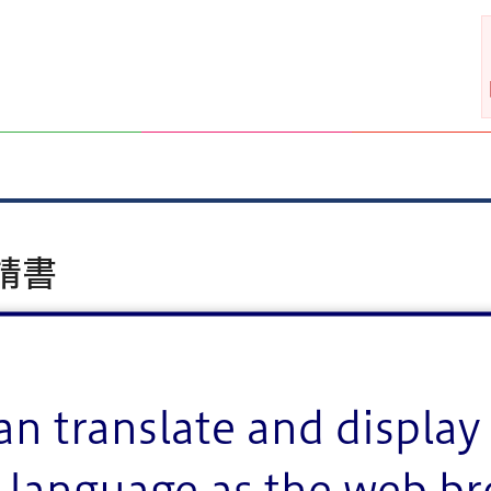
請書
an translate and display 
KB）
language as the web b