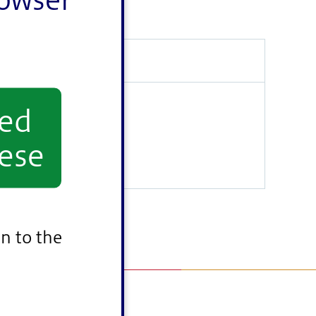
yed
ese
n to the
除対象者認定申請書