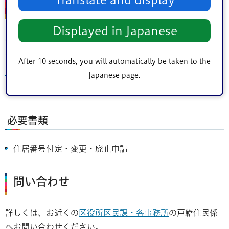
は廃止する場合
Displayed in Japanese
届出済みの建物の住居表示を変更又は廃止する場合は、住
居番号不定・変更・廃止申請が必要になります。
After 10 seconds, you will automatically be taken to the
ぴったりサービス
からの申請も受け付けています。注意
Japanese page.
事項をよく読んでご申請ください。
必要書類
住居番号付定・変更・廃止申請
問い合わせ
詳しくは、お近くの
区役所区民課・各事務所
の戸籍住民係
へお問い合わせください。