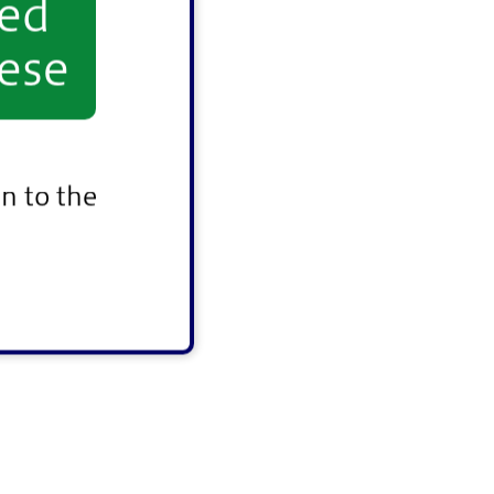
yed
ese
n to the