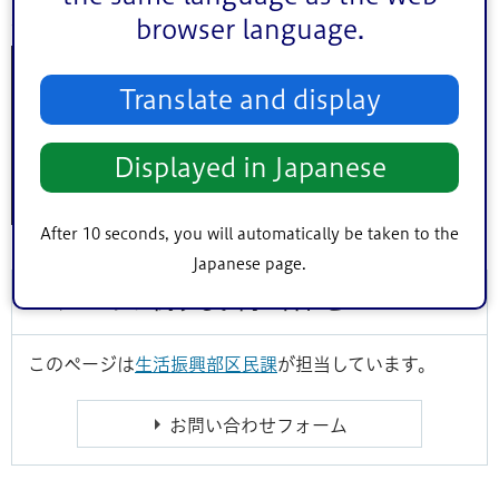
松江区民プラザ：概要
browser language.
〒132-0025
所在地
Translate and display
江戸川区松江2丁目1番10号
Displayed in Japanese
電話：
03-5661-5321
連絡先
FAX：03-5607-1888
After 10 seconds, you will automatically be taken to the
Japanese page.
このページに関するお問い合わせ
このページは
生活振興部区民課
が担当しています。