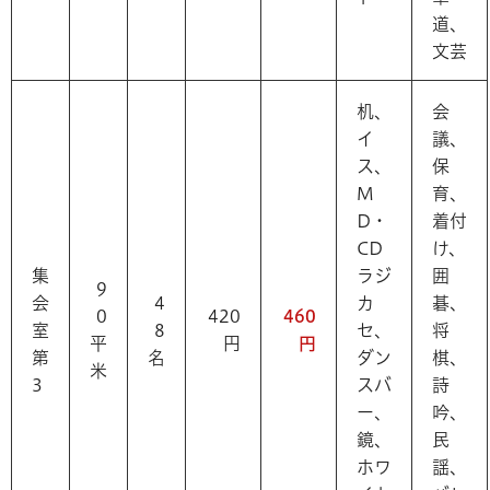
道、
文芸
机、
会
イ
議、
ス、
保
M
育、
D・
着付
CD
け、
集
ラジ
囲
9
会
4
カ
碁、
0
420
460
室
8
セ、
将
平
円
円
第
名
ダン
棋、
米
3
スバ
詩
ー、
吟、
鏡、
民
ホワ
謡、