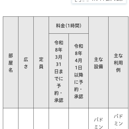
料金(1時間)
令和
令和
8年
8年
部
主な
3月
広
定
主な
4月
屋
利用
31
さ
員
設備
1日
名
例
日ま
以降
でに
に予
予
約・
約・
承認
承認
バド
バド
ミン
ミン