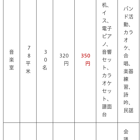
机、
バン
イ
ド活
ス、
動、
電子
カラ
ピア
オ
ノ、
7
ケ、
音
3
音響
8
320
350
合
楽
0
セッ
平
円
円
唱、
室
名
ト、
米
楽器
カラ
練
オケ
習、
セッ
詩
ト、
吟、
譜面
民謡
台
会
議、