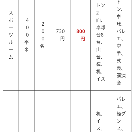
ト
トン
ン、
ス
2
卓
ポ
4
面、
2
球、
ー
0
卓球
0
730
800
バレ
ツ
0
台8
0
円
円
エ、
ル
平
台、
名
空
ー
米
山
手、
ム
台、
式
鏡、
典、
机、
講演
イス
会
バレ
エ、
机、
軽ダ
イ
ン
ス、
ス、