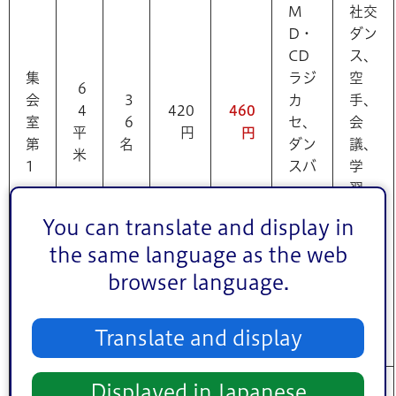
M
社交
D・
ダン
CD
ス、
集
ラジ
空
6
会
3
カ
手、
4
420
460
室
6
セ、
会
平
円
円
第
名
ダン
議、
米
1
スバ
学
ー、
習、
鏡、
保
You can translate and display in
ホワ
育、
the same language as the web
イト
書
ボー
道、
browser language.
ド
華
道、
Translate and display
文芸
Displayed in Japanese
バレ