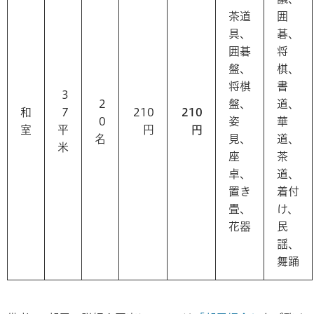
茶道
囲
具、
碁、
囲碁
将
盤、
棋、
将棋
書
3
2
盤、
道、
和
7
210
210
0
姿
華
室
平
円
円
名
見、
道、
米
座
茶
卓、
道、
置き
着付
畳、
け、
花器
民
謡、
舞踊