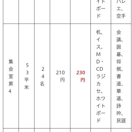
イト
バレ
ボー
エ、
ド
空手
机、
会
イ
議、
ス、
囲
M
碁、
集
D・
将
5
会
2
CD
棋、
3
210
230
室
4
ラジ
書
平
円
円
第
名
カ
道、
米
4
セ、
華
ホワ
道、
イト
詩
ボー
吟、
ド
民謡