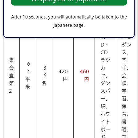
エ、
机、
軽ダ
After 10 seconds, you will automatically be taken to the
イ
ン
Japanese page.
ス、
ス、
M
社交
D・
ダン
CD
ス、
集
ラジ
空
6
会
3
カ
手、
4
420
460
室
6
セ、
会
平
円
円
第
名
ダン
議、
米
2
スバ
学
ー、
習、
鏡、
保
ホワ
育、
イト
書
ボー
道、
ド
華