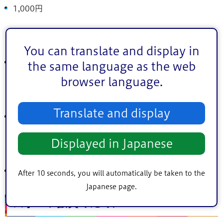
1,000円
小泉 良和 様
You can translate and display in
500円
the same language as the web
browser language.
長岩 広幸 様
Translate and display
500円
Displayed in Japanese
石井 充良 様
1,000円
After 10 seconds, you will automatically be taken to the
Japanese page.
スポーツ振興のために