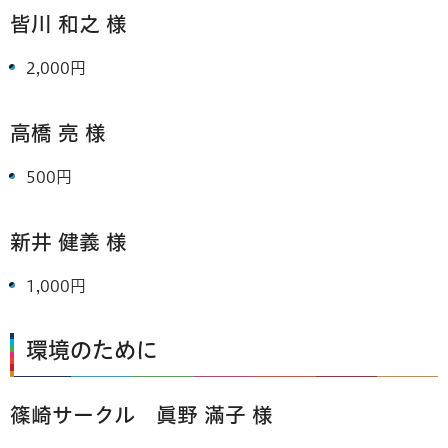
皆川 和之 様
2,000円
高橋 亮
様
500円
新井 健義 様
1,000円
環境のために
篠崎サークル 眞野 滿子 様