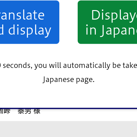
ranslate
Displa
d display
in Japan
0 seconds, you will automatically be take
Japanese page.
峠 泰男 様