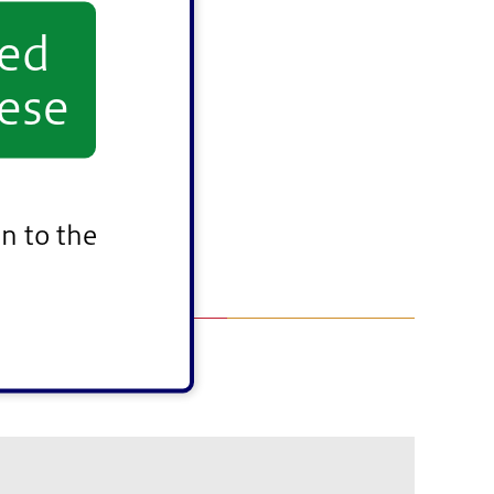
yed
ese
n to the