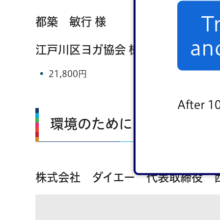
T
都築 敏行 様
an
江戸川区ヨガ協会 様
21,800円
After 1
環境のために
株式会社 ダイエー 代表取締役 西