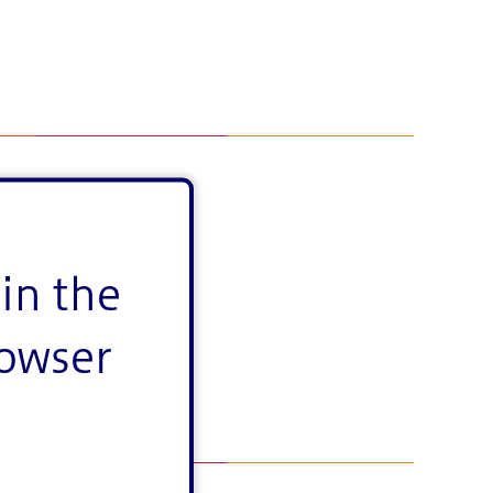
in the
rowser