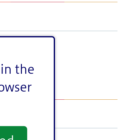
in the
rowser