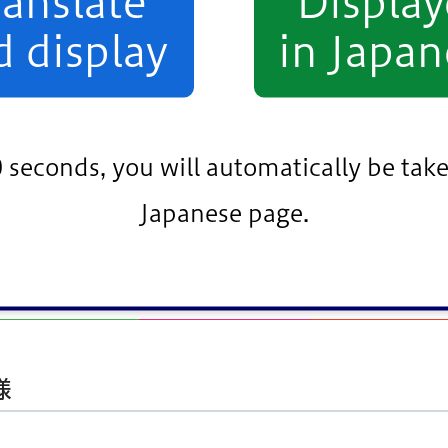
ranslate
Displa
長武内敏幸様
d display
in Japan
0 seconds, you will automatically be take
Japanese page.
して
様