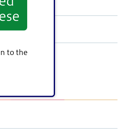
yed
ese
n to the