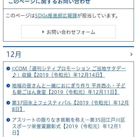
このページに関するお問い合わせ
このページは
SDGs推進部広報課
が担当しています。
12月
J:COM「週刊シティプロモーション ご当地サタデー
♪」収録【2019（令和元）年12月14日】
地域の皆さんと一緒におにぎり作り 平井西小・子ど
も朝ごはん食堂【2019（令和元）年12月11日】
第37回氷上フェスティバル【2019（令和元）年12月
8日】
アスリートの限りなき挑戦を称え…第35回江戸川区
スポーツ栄誉賞顕彰式【2019（令和元）年12月1
日】