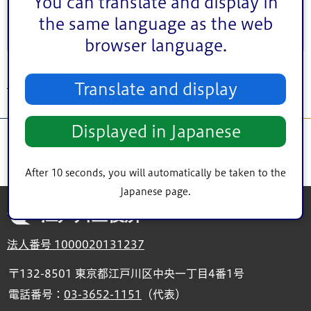
You can translate and display in
the same language as the web
browser language.
トップページ
>
健康・医療・福祉
>
福祉・介護
> 江戸川区社会福祉協議会
Translate and display
Displayed in Japanese
After 10 seconds, you will automatically be taken to the
Japanese page.
江戸川区役所
法人番号 1000020131237
〒132-8501 東京都江戸川区中央一丁目4番1号
電話番号：
03-3652-1151
（代表）