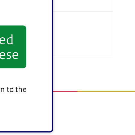
yed
ese
n to the