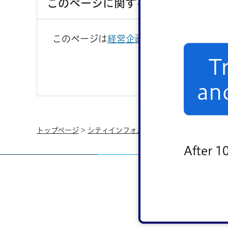
このページに関するお問い合わせ
このページは
経営企画部財政課
が担当して
T
an
トップページ
>
シティインフォメーション
>
行財政
>
その
After 1