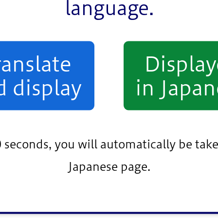
language.
います。
ranslate
Displa
d display
in Japan
他財政情報
>
普通会計決算の概要
>
2023年(令和5年)度
> 決算カード
0 seconds, you will automatically be take
Japanese page.