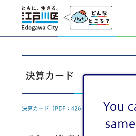
江戸川区
決算カード
You c
決算カード（PDF：426KB）
same 