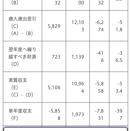
（B）
32
00
32
歳入歳出差引
12,10
-6,2
-5
（C）
5,829
3
74
1.8
（A）-（B）
翌年度へ繰り
-41
-3
越すべき財源
723
1,139
6
6.5
（D）
実質収支
10,96
-5,8
-5
（E）
5,106
4
58
3.4
（C）-（D）
単年度収支
-5,85
-7,8
-39
1,973
（F）
8
31
7