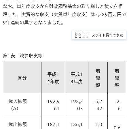
なお、単年度収支から財政調整基金の取り崩しと積立を相
殺した、実質的な収支（実質単年度収支）は3,289百万円で
9年連続の黒字となりました。
スライド操作で表示
第1表 決算収支等
増
増
平成1
平成1
区分
減
減
4年度
3年度
額
率
歳入総額
192,9
198,2
-5,2
-2.
（A）
61
03
42
6
歳出総額
187,1
186,1
1,0
0.6