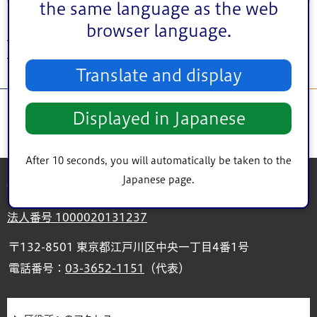
the same language as the web
browser language.
トップページ
>
シティインフォメーション
>
行財政
>
その他財政情報
>
普通会
計決算の概要
>
2002年(平成14年)度
> 決算カード
Translate and display
Displayed in Japanese
After 10 seconds, you will automatically be taken to the
Japanese page.
江戸川区役所
法人番号 1000020131237
〒132-8501 東京都江戸川区中央一丁目4番1号
電話番号：
03-3652-1151
（代表）