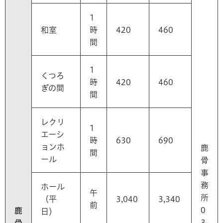
1
和室
時
420
460
間
1
くつろ
時
420
460
ぎの間
間
レクリ
1
エーシ
時
630
690
ョンホ
鹿
間
ール
骨
事
務
ホール
午
所
（平
3,040
3,340
前
0
鹿
日）
3-
骨