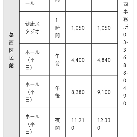
ール
西
事
務
1
健康ス
所
時
1,050
1,050
タジオ
0
葛
間
3-
西
3
区
ホール
午
6
民
（平
4,400
4,840
前
8
館
日）
8-
0
ホール
午
4
（平
8,280
9,100
後
9
日）
0
ホール
夜
11,21
12,33
（平
間
0
0
日）