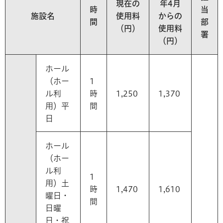
現在の
年4月
時
当
施設名
使用料
からの
間
部
（円）
使用料
署
（円）
ホール
（ホー
1
ル利
時
1,250
1,370
用）平
間
日
ホール
（ホー
ル利
1
用）土
時
1,470
1,610
曜日・
間
日曜
日・祝