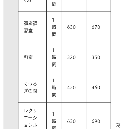
第6
間
1
講座講
時
630
670
習室
間
1
和室
時
320
350
間
1
くつろ
時
420
460
ぎの間
間
レクリ
1
エーシ
時
630
690
ョンホ
葛
間