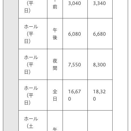
（平
3,040
3,340
前
日）
ホール
午
（平
6,080
6,680
後
日）
ホール
夜
（平
7,550
8,300
間
日）
ホール
全
16,67
18,32
（平
日
0
0
日）
ホール
（土
午