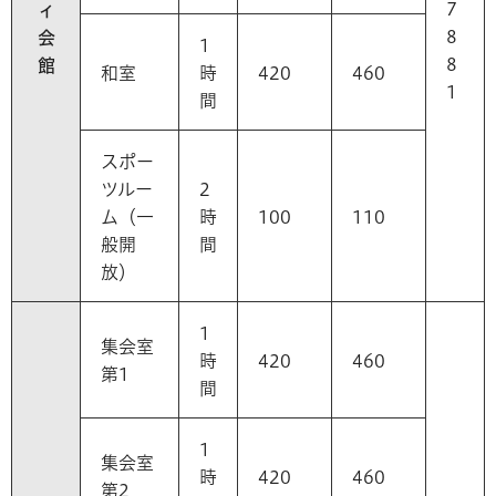
7
ィ
8
会
1
8
館
和室
時
420
460
1
間
スポー
ツルー
2
ム（一
時
100
110
般開
間
放）
1
集会室
時
420
460
第1
間
1
集会室
時
420
460
第2