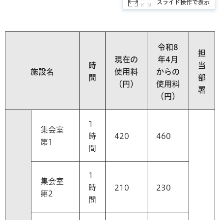
スライド操作で表示
令和8
担
現在の
年4月
時
当
施設名
使用料
からの
間
部
（円）
使用料
署
（円）
1
集会室
時
420
460
第1
間
1
集会室
時
210
230
第2
間