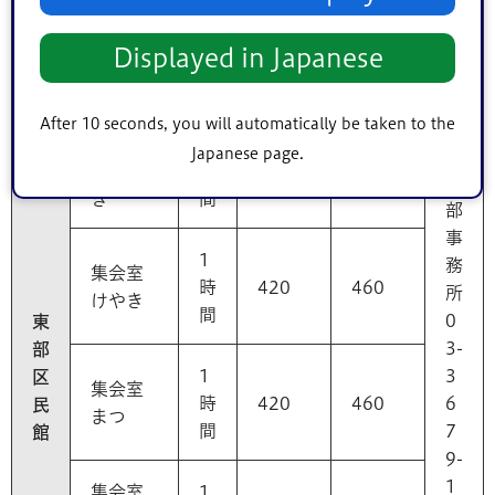
全
20,01
22,00
曜・日
日
0
0
Displayed in Japanese
曜・祝
日）
After 10 seconds, you will automatically be taken to the
集会室
1
Japanese page.
くすの
時
420
460
東
き
間
部
事
1
務
集会室
時
420
460
所
けやき
間
0
東
3-
部
1
3
区
集会室
時
420
460
6
民
まつ
間
7
館
9-
1
集会室
1