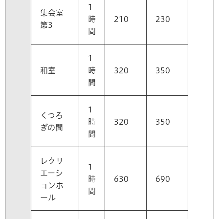
1
集会室
時
210
230
第3
間
1
和室
時
320
350
間
1
くつろ
時
320
350
ぎの間
間
レクリ
1
エーシ
時
630
690
ョンホ
間
ール