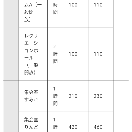
ムA（一
時
100
110
般開
間
放）
レクリ
エーシ
2
ョンホ
時
100
110
ール
間
（一般
開放）
1
集会室
時
210
230
すみれ
間
集会室
1
りんど
時
420
460