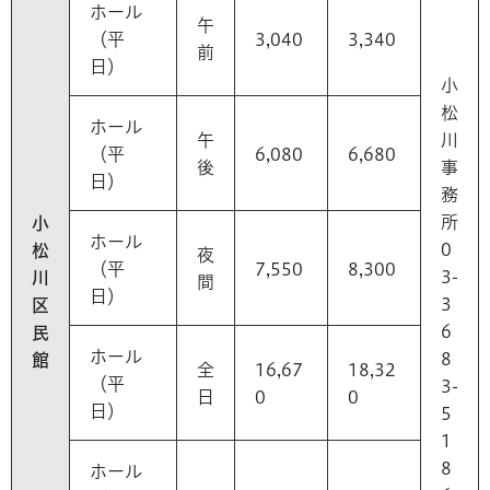
ホール
午
（平
3,040
3,340
前
日）
小
松
ホール
午
川
（平
6,080
6,680
後
事
日）
務
所
小
ホール
0
松
夜
（平
7,550
8,300
3-
川
間
日）
3
区
6
民
ホール
8
館
全
16,67
18,32
（平
3-
日
0
0
日）
5
1
8
ホール