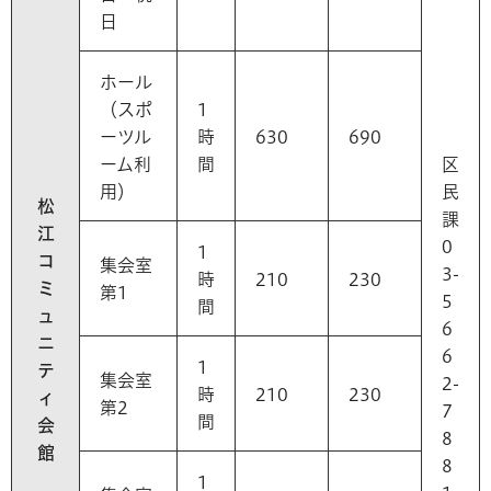
日
ホール
（スポ
1
ーツル
時
630
690
ーム利
間
区
用）
民
松
課
江
0
1
コ
集会室
3-
時
210
230
ミ
第1
5
間
ュ
6
ニ
6
1
テ
集会室
2-
時
210
230
ィ
第2
7
間
会
8
館
8
1