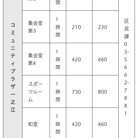
間
1
区
集会室
コ
時
210
230
民
第3
ミ
間
課
ュ
0
ニ
1
3-
集会室
テ
時
420
460
5
第4
ィ
間
6
プ
6
ラ
2-
スポー
1
ザ
7
ツルー
時
730
800
一
8
ム
間
之
8
江
1
1
和室
時
420
460
間