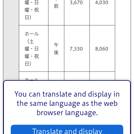
曜・日
3,670
4,030
前
曜・祝
日）
ホール
（土
午
曜・日
7,330
8,060
後
曜・祝
日）
ホール
（土
夜
You can translate and display in
曜・日
9,010
9,910
間
the same language as the web
曜・祝
日）
browser language.
ホール
Translate and display
（土