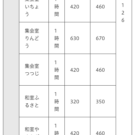
1
いちょ
時
420
460
2
う
間
6
集会室
1
りんど
時
630
670
う
間
1
集会室
時
420
460
つつじ
間
1
和室ふ
時
320
350
るさと
間
1
和室や
時
420
460