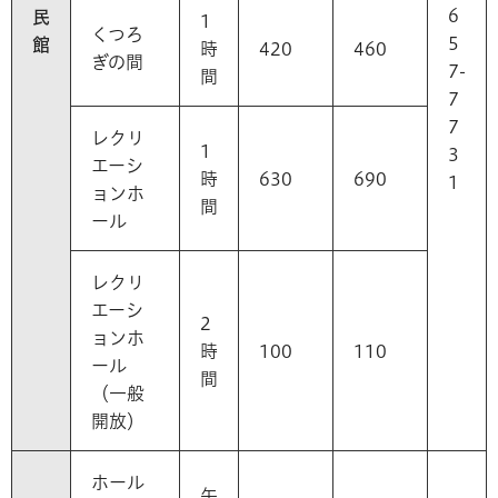
6
民
1
くつろ
5
館
時
420
460
ぎの間
7-
間
7
7
レクリ
1
3
エーシ
時
630
690
1
ョンホ
間
ール
レクリ
エーシ
2
ョンホ
時
100
110
ール
間
（一般
開放）
ホール
午