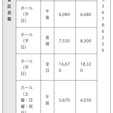
3
区
ホール
午
6
民
（平
6,080
6,680
後
7
館
日）
8-
6
ホール
夜
2
（平
7,550
8,300
間
5
日）
6
ホール
全
16,67
18,32
（平
日
0
0
日）
ホール
（土
午
曜・日
3,670
4,030
前
曜・祝
日）