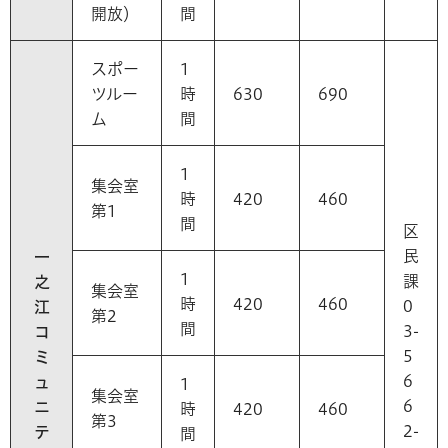
開放）
間
スポー
1
ツルー
時
630
690
ム
間
1
集会室
時
420
460
第1
間
区
民
一
1
課
之
集会室
時
420
460
0
江
第2
間
3-
コ
5
ミ
6
ュ
1
集会室
6
ニ
時
420
460
第3
2-
テ
間