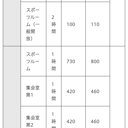
スポー
ツルー
2
ム（一
時
100
110
般開
間
放）
スポー
1
ツルー
時
730
800
ム
間
1
集会室
時
420
460
第1
間
1
集会室
時
420
460
第2