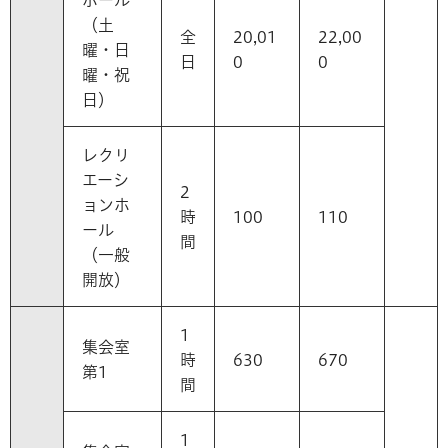
（土
全
20,01
22,00
曜・日
日
0
0
曜・祝
日）
レクリ
エーシ
2
ョンホ
時
100
110
ール
間
（一般
開放）
1
集会室
時
630
670
第1
間
1