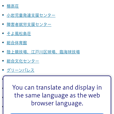
穂高荘
小岩児童発達支援センター
障害者就労支援センター
そよ風松島荘
総合体育館
陸上競技場、江戸川区球場、臨海球技場
総合文化センター
グリーンパレス
ホテルシーサイド江戸川
You can translate and display in
スポーツランド
the same language as the web
スポーツセンター
browser language.
塩沢江戸川荘