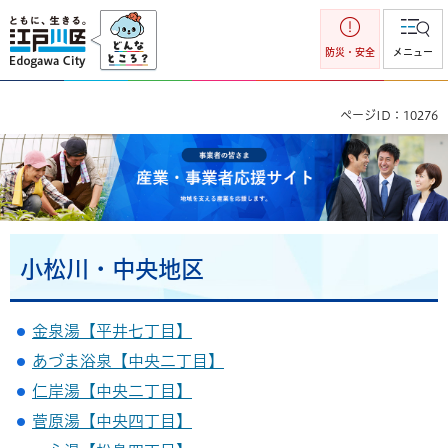
江戸川区
防災・安全
メニュー
ページID：10276
事業者の皆さま 産業・事業者応援サイト 地域を支える産業を
応援します。
小松川・中央地区
金泉湯【平井七丁目】
あづま浴泉【中央二丁目】
仁岸湯【中央二丁目】
菅原湯【中央四丁目】