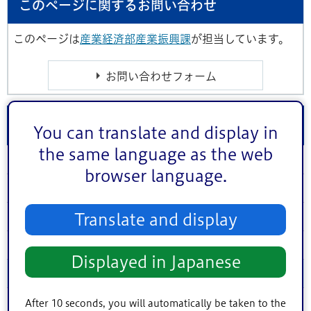
このページに関するお問い合わせ
このページは
産業経済部産業振興課
が担当しています。
小松川・中央地区
You can translate and display in
the same language as the web
金泉湯【平井七丁目】
browser language.
あづま浴泉【中央二丁目】
Translate and display
仁岸湯【中央二丁目】
菅原湯【中央四丁目】
Displayed in Japanese
一心湯【松島四丁目】
辰巳湯【平井一丁目】
After 10 seconds, you will automatically be taken to the