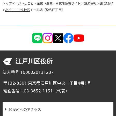
トップページ
>
しごと・産業
>
産業・事業者応援サイト
>
銭湯情報
>
銭湯MAP
>
小松川・中央地区
> 一心湯【松島四丁目】
江戸川区役所
法人番号 1000020131237
〒132-8501 東京都江戸川区中央一丁目4番1号
電話番号：
03-3652-1151
（代表）
区役所へのアクセス