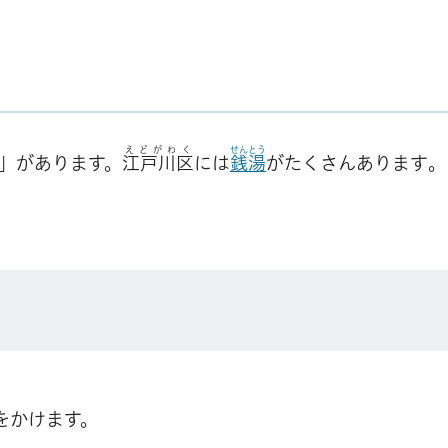
えどがわく
せんとう
」があります。
江戸川区
には
銭湯
がたくさんあります
。
をかけます。