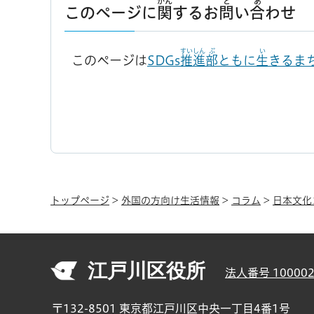
かん
と
あ
このページに
関
するお
問
い
合
わせ
すいしん
ぶ
い
このページは
SDGs
推進
部
ともに
生
きるま
トップページ
>
外国の方向け生活情報
>
コラム
>
日本文化
江戸川区役所
法人番号 100002
〒132-8501 東京都江戸川区中央一丁目4番1号