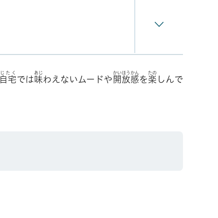
じたく
あじ
かいほうかん
たの
自宅
では
味
わえないムードや
開放感
を
楽
しんで