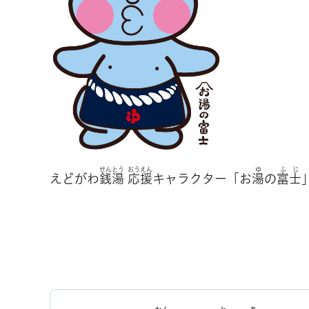
せんとう
おうえん
ゆ
ふじ
えどがわ
銭湯
応援
キャラクター「お
湯
の
富士