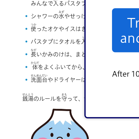
みんなで
入
るバスタブを、きれいに
使
うた
みず
まわ
シャワーの
水
やせっけんのあわが、
周
りの
T
つか
ゆ
なが
使
ったオケやイスはきれいなお
湯
で
流
しま
an
い
バスタブにタオルを
入
れてはいけません。
なが
長
いかみのけは、まとめましょう。
からだ
だついじょ
ふく
体
をよくふいてから、
脱衣所
（
服
をぬいだ
After 1
せんめん
だい
なかよ
つか
洗面
台
やドライヤーは、
仲良
く
使
いましょ
せんとう
まも
きも
りよう
銭湯
のルールを
守
って、
気持
ちよく
利用
しま