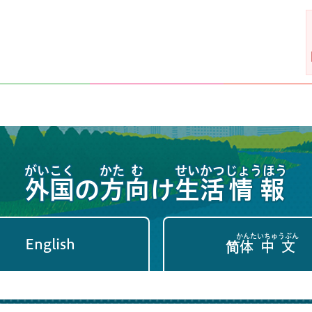
がいこく かた
む
せいかつ
じょうほう
外国の方
向
け
生活
情報
かんたいちゅうぶん
English
简
体中文