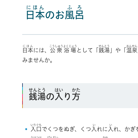
にほん
ふろ
日本
のお
風呂
にほん
こうしゅう
よくじょう
せんとう
おんせん
日本
には、
公衆
浴場
として「
銭湯
」や「
温泉
みませんか。
せんとう
はい
かた
銭湯
の
入
り
方
いりぐち
い
い
入口
でくつをぬぎ、くつ
入
れに
入
れ、かぎ
うけつけ
ばんだい
かね