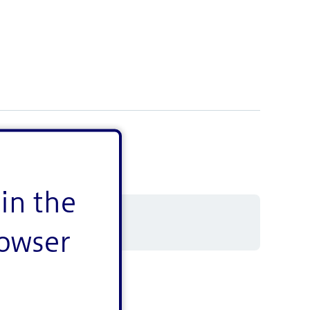
in the
rowser