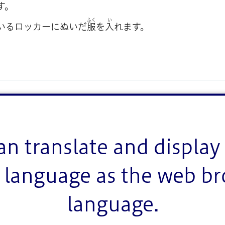
す。
ふく
い
いるロッカーにぬいだ
服
を
入
れます。
ジ）
an translate and display 
language as the web b
language.