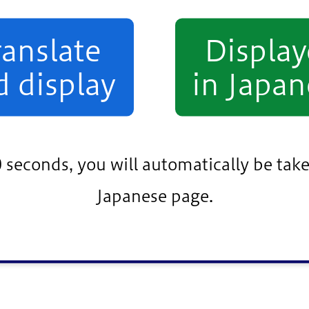
めです。
ひと
き
つ
人
にかからないよう
気
を
付
けましょう。
ranslate
Displa
しょう。
d display
in Japan
ところ）にもどりましょう。
0 seconds, you will automatically be take
う。
Japanese page.
しょう。