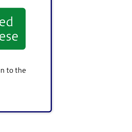
yed
ese
n to the