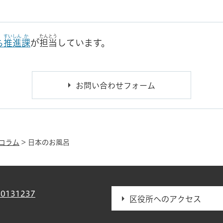
すいしん
か
たんとう
ち
推進
課
が
担当
しています。
コラム
> 日本のお風呂
0131237
区役所へのアクセス