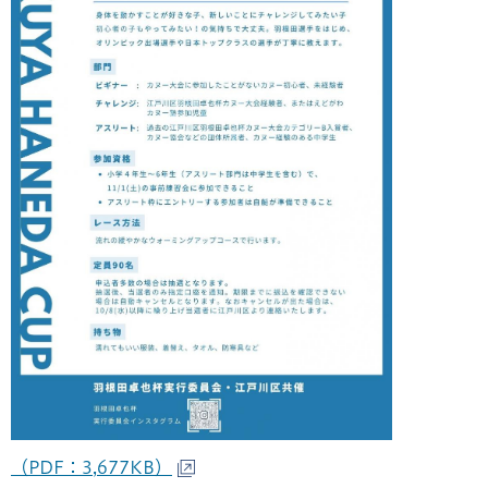
（PDF：3,677KB）