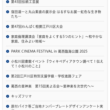
第43回伝統工芸展
窪田遥一と丸山素直の展示会 はるすなお展―虹色な生き物
たち―
第47回わんぱく相撲江戸川区大会
家庭倫理講演会「家庭をよくする5つのヒント」～和やかな
家庭、住みよい地域～
PARK CINEMA FESTIVAL in 葛西臨海公園 2025
小松川図書館イベント『ウィキペディアタウン調べて！伝え
て！小松川のこと』
第2回江戸川区特別支援学級・学校進路フェア
葛西の里神楽 第15回美よ志会～里神楽を次世代へ～
キッズフリマ
原付バイク等ご当地ナンバープレートデザインアンケート実