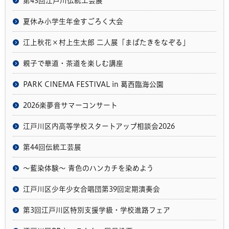
第43回江戸川伝統工芸展
夏休み小学生年金すごろく大会
江上秋花×村上生太郎 二人展「まばたきをなぞる」
親子で華道・茶道を楽しむ講座
PARK CINEMA FESTIVAL in 葛西臨海公園
2026楽夢音サマーコンサート
江戸川区内高等学校スタートアップ相談会2026
第44回伝統工芸展
～藍染体験～ 青色のハンカチを染めよう
江戸川区少年少女合唱団第39回定期演奏会
第3回江戸川区特別支援学級・学校進路フェア