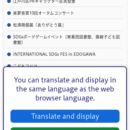
江戸川区PRキャラクター区民投票
楽夢音第10回オータムコンサート
松浦萌個展「ありがとう展」
SDGsボードゲームイベント（東葛西図書館、篠崎子ども図
書館）
INTERNATIONAL SDGs FES in EDOGAWA
こどもフリマ
第4回江戸川区羽根田卓也杯カヌー大会
You can translate and display in
the same language as the web
第42回江戸川伝統工芸展
browser language.
親子で華道・茶道を楽しむ講座
親子で楽しむ「ぱれっとルームコンサート」
Translate and display
第54回金魚まつり