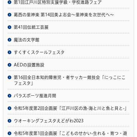
第1回江戸川区特別支援学級・学校進路フェア
葛西の里神楽 第14回美よ志会～里神楽を次世代へ～
第41回伝統工芸展
魔法の文学館
すくすくスクールフェスタ
AEDの設置施設
第16回全日本知的障害児・者サッカー競技会「にっこにこ
フェスタ」
パラスポーツ推進月間
令和5年度第2回企画展「江戸川区の漁-海と川と魚と貝と-」
ウオーキングフェスタえどがわ2023
令和5年度第1回企画展「こどものせかい-生れる・育つ・遊