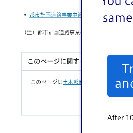
You c
same 
都市計画道路事業中箇所図（区施行）（PDF：
（注）都市計画道路事業の内、江戸川区施工
このページに関するお問い合わせ
T
an
このページは
土木部街路橋梁課
が担当して
After 1