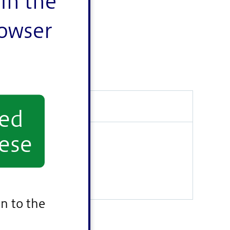
in the
rowser
yed
ese
n to the