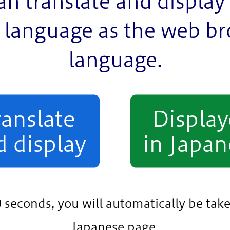
an translate and display 
language as the web b
3,117KB）
language.
中路線を記載しています。
ranslate
Displa
d display
in Japan
います。
0 seconds, you will automatically be take
Japanese page.