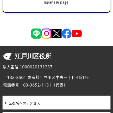
Japanese page.
トップページ
>
シティインフォメーション
>
計画・目標
>
まちづくり
> 江戸川
区道路舗装長寿命化修繕計画
江戸川区役所
法人番号 1000020131237
〒132-8501 東京都江戸川区中央一丁目4番1号
電話番号：
03-3652-1151
（代表）
区役所へのアクセス