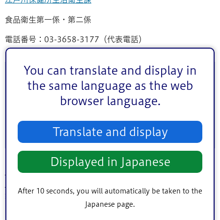
食品衛生第一係・第二係
電話番号：03-3658-3177（代表電話）
You can translate and display in
このページに関するお問い合わせ
the same language as the web
browser language.
このページは
健康部生活衛生課
が担当しています。
Translate and display
Displayed in Japanese
トップページ
>
シティインフォメーション
>
オンラインサービス
>
申請書ダウ
ンロード
>
健康・医療・福祉
>
健康衛生（保健所）
> 【食品衛生】食品衛生管
After 10 seconds, you will automatically be taken to the
理者選任（変更）届
Japanese page.