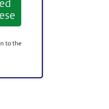
yed
ese
n to the