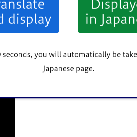
ranslate
Displa
d display
in Japan
0 seconds, you will automatically be take
Japanese page.