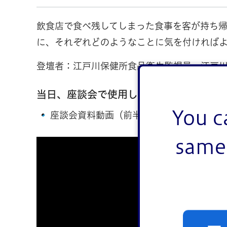
飲食店で食べ残してしまった食事を客が持ち
に、それぞれどのようなことに気を付ければ
登壇者：江戸川保健所食品衛生監視員、江戸
当日、座談会で使用した自動音声付き動
You c
座談会資料動画（前半）
same 