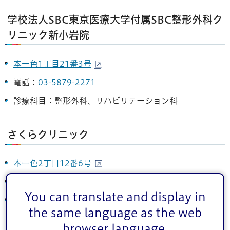
学校法人SBC東京医療大学付属SBC整形外科ク
リニック新小岩院
本一色1丁目21番3号
電話：
03-5879-2271
診療科目：整形外科、リハビリテーション科
さくらクリニック
本一色2丁目12番6号
電話：
03-3656-6235
You can translate and display in
診療科目：内科、呼吸器内科、循環器内科、神経内科
the same language as the web
browser language.