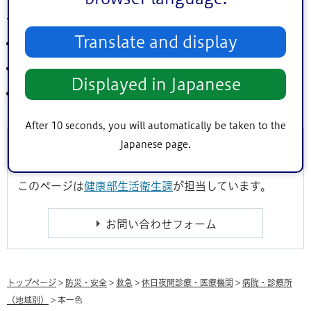
きうち内科クリニック
Translate and display
本一色3丁目39番2号
電話：
03-3655-0600
Displayed in Japanese
診療科目：内科、アレルギー科、神経内科
After 10 seconds, you will automatically be taken to the
Japanese page.
このページに関するお問い合わせ
このページは
健康部生活衛生課
が担当しています。
トップページ
>
防災・安全
>
救急
>
休日夜間診療・医療機関
>
病院・診療所
（地域別）
> 本一色