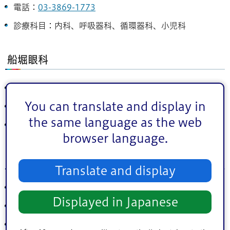
電話：
03-3869-1773
診療科目：内科、呼吸器科、循環器科、小児科
船堀眼科
船堀3丁目7番1号今井ビル2階
You can translate and display in
電話：
03-3877-3141
the same language as the web
診療科目：眼科、形成外科
browser language.
アンカークリニック江戸川
Translate and display
船堀3丁目7番13号ヴァンテアンビル2階 3階
Displayed in Japanese
電話：
03-3686-2233
診療科目：内科、整形外科、脳神経外科、消化器内科、