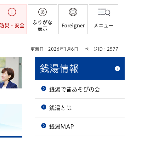
ふりがな
防災・安全
Foreigner
メニュー
表示
更新日：2026年1月6日
ページID：2577
銭湯情報
銭湯で昔あそびの会
銭湯とは
銭湯MAP