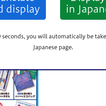
d display
in Japan
0 seconds, you will automatically be take
Japanese page.