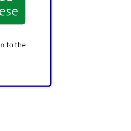
ese
n to the