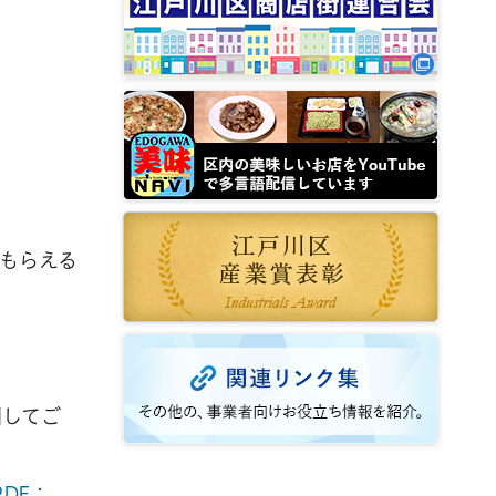
もらえる
刷してご
DF：