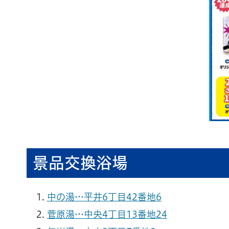
景品交換浴場
中の湯…平井6丁目42番地6
菅原湯…中央4丁目13番地24