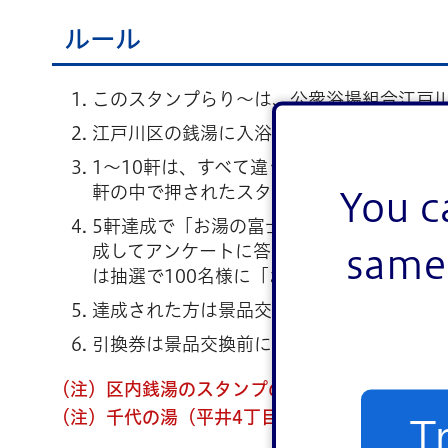
ルール
このスタンプらり～は、公衆浴場組合江戸川
江戸川区の銭湯に入浴するたびに、冊子に
1～10軒は、すべて違う銭湯のスタンプが必
軒の中で押されたスタンプは重複可能です
You c
5軒達成で「お湯の富士オリジナルタオル」
成してアンケートに答えると「お湯の富士
same 
は抽選で100名様に「お湯の富士オリジナ
達成された方は景品交換浴場にお越しくだ
引換券は景品交換前に切り取ってしまうと
（注）区内銭湯のスタンプのみ有効です。
（注）千代の湯（平井4丁目）は長期休業中です
T