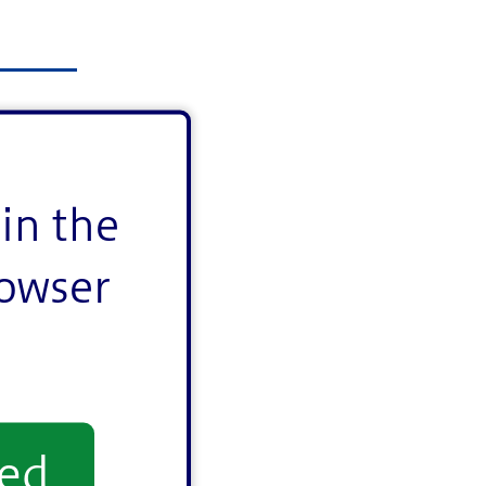
1～10
in the
0軒を達
望者に
rowser
。
yed