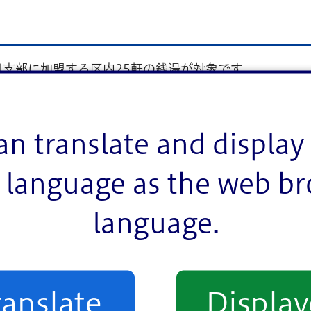
支部に加盟する区内25軒の銭湯が対象です。
スタンプを押してもらいます。
要です。11～20軒の中で同じスタンプは押せませんが、
。
an translate and display 
、10軒達成で「お湯の富士オリジナルエコバッグ」、2
オリジナルバスタオル」をプレゼントします。さらに、希
language as the web b
ル檜桶」もプレゼントします。
さい。
language.
景品をお渡しすることができませんのでご注意ください
。
ranslate
Displa