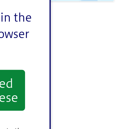
in the
rowser
yed
ese