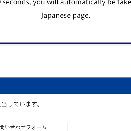
0 seconds, you will automatically be take
Japanese page.
担当しています。