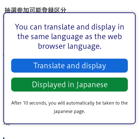
抽選参加可能登録区分
You can translate and display in
一般（区内）、高校生（区内）
the same language as the web
browser language.
予約可能登録区分
Translate and display
一般（区内）、一般（区外）、高校生（区内）、高校生
（区外）、中学生、小学生、中学生チーム（区内）、中学
Displayed in Japanese
生チーム（区外）、小学生チーム（区内）、小学生チーム
（区外）
After 10 seconds, you will automatically be taken to the
注釈：ただし、バスケットボールコートについては小学生
Japanese page.
チーム・小学生のみでの予約・利用をすることができませ
ん。