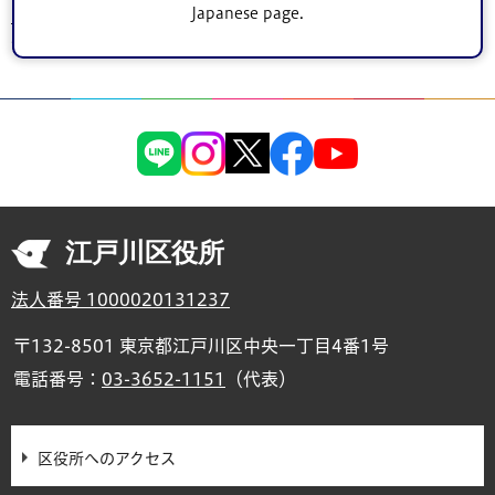
Japanese page.
ンロード
>
くらし・手続き
>
環境保全・公害規制
> 特定建設作業届出（騒音規
制法・振動規制法）
江戸川区役所
法人番号 1000020131237
〒132-8501 東京都江戸川区中央一丁目4番1号
電話番号：
03-3652-1151
（代表）
区役所へのアクセス