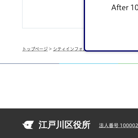
After 1
トップページ
>
シティインフォメーション
>
広報・広聴
>
江戸川区役所
法人番号 100002