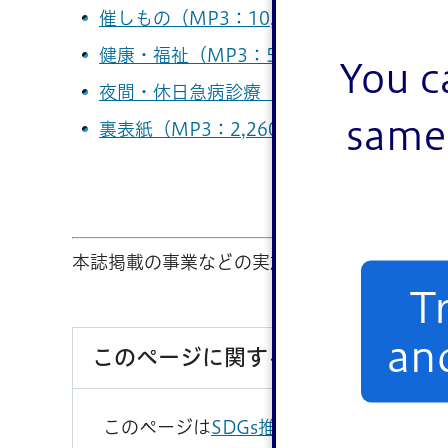
催しもの（MP3：10,478KB）
健康・福祉（MP3：5,475KB）
You c
夜間・休日急病診療（MP3：4,767KB）
same 
裏表紙（MP3：2,260KB）
本誌掲載の事業などの実施に当たっては、江
T
an
このページに関するお問い合わせ
このページは
SDGs推進部広報課
が担当し