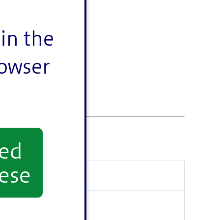
in the
rowser
yed
ese