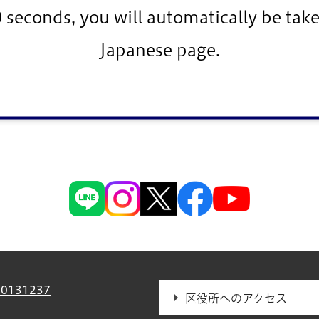
0 seconds, you will automatically be take
Japanese page.
広報えどがわ
>
声のたより・声の広報・点字広報
>
声の広報
>
2025年
0131237
区役所へのアクセス