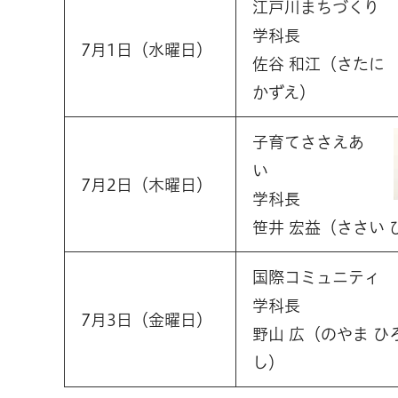
江戸川まちづくり
学科長
7月1日（水曜日）
佐谷 和江（さたに
かずえ）
子育てささえあ
い
7月2日（木曜日）
学科長
笹井 宏益（ささい 
国際コミュニティ
学科長
7月3日（金曜日）
野山 広（のやま ひ
し）