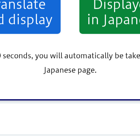
ranslate
Displa
d display
in Japan
0 seconds, you will automatically be take
Japanese page.
または電話（下記）で