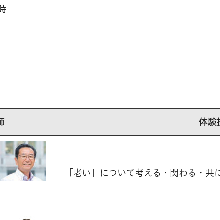
時
師
体験
「老い」について考える・関わる・共