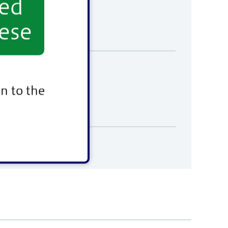
yed
ese
n to the