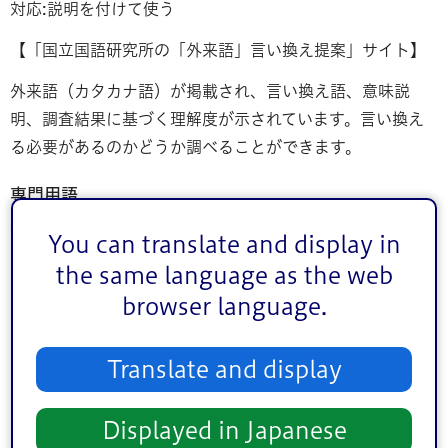
対応:説明を付けて使う
【「国立国語研究所の「外来語」言い換え提案」サイト】
外来語（カタカナ語）が掲載され、言い換え語、意味説
明、調査結果に基づく理解度が示されています。言い換え
る必要があるのかどうか調べることができます。
専門用語
特定の組織や専門知識を持っている人が使う専門用語は、3
You can translate and display in
つのパターンに分けて表現を工夫します。
the same language as the web
言い換えができるパターン：対応:日常語に言い換える
browser language.
言い換えができないパターン：対応:説明を付ける
普及してほしいパターン：対応:説明や元の言葉の紹介
Translate and display
8.無意識に読み手に不快・違和感を与える表現に注
Displayed in Japanese