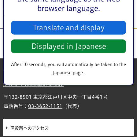
トップページ
>
シティインフォメーション
>
江戸川区の概要
>
施設案内
>
目的
browser language.
で探す
> 展示ができる場所
Translate and display
Displayed in Japanese
After 10 seconds, you will automatically be taken to the
江戸川区役所
Japanese page.
法人番号 1000020131237
〒132-8501 東京都江戸川区中央一丁目4番1号
電話番号：
03-3652-1151
（代表）
区役所へのアクセス