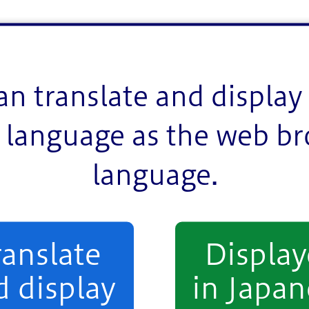
an translate and display 
サービスについてなんでも相談できる場所、「熟年相談
language as the web b
利用いただいている「地域包括支援センター」です。区
language.
相談室」という愛称がつけられました。
くことを応援するために、介護の「介」の文字にちなん
ranslate
Displa
d display
in Japan