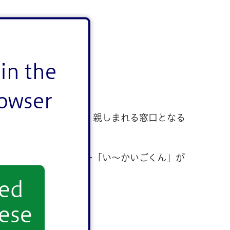
in the
室」をご存じですか？
rowser
民の皆さんに、より広く親しまれる窓口となる
だイメージキャラクター「い～かいごくん」が
yed
ese