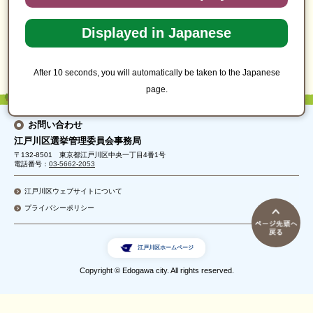
トップページ
>
シティインフォメーション
>
選挙
> 投票所・投票方法
Displayed in Japanese
After 10 seconds, you will automatically be taken to the Japanese
page.
お問い合わせ
江戸川区選挙管理委員会事務局
〒132-8501 東京都江戸川区中央一丁目4番1号
電話番号：
03-5662-2053
江戸川区ウェブサイトについて
プライバシーポリシー
江戸川区ホームページ
Copyright © Edogawa city. All rights reserved.