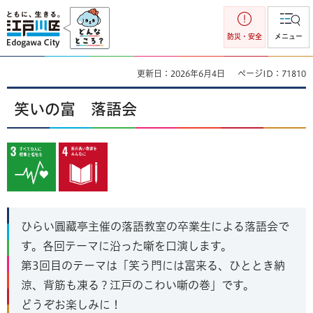
江戸川区
防災・安全
メニュー
更新日：2026年6月4日
ページID：71810
笑いの富 落語会
ひらい圓藏亭主催の落語教室の卒業生による落語会で
す。各回テーマに沿った噺を口演します。
第3回目のテーマは「笑う門には富来る、ひととき納
涼、背筋も凍る？江戸のこわい噺の巻」です。
どうぞお楽しみに！