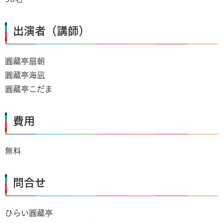
出演者（講師）
圓藏亭扇朝
圓藏亭海凪
圓藏亭こだま
費用
無料
問合せ
ひらい圓藏亭