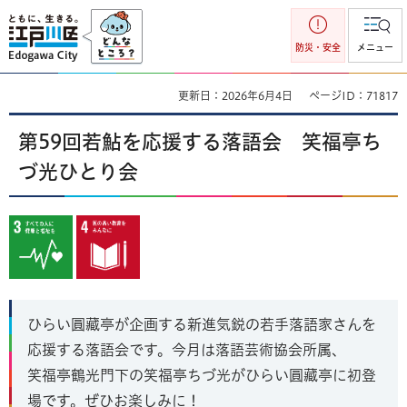
江戸川区
防災・安全
メニュー
更新日：2026年6月4日
ページID：71817
第59回若鮎を応援する落語会 笑福亭ち
づ光ひとり会
ひらい圓藏亭が企画する新進気鋭の若手落語家さんを
応援する落語会です。今月は落語芸術協会所属、
笑福亭鶴光門下の笑福亭ちづ光がひらい圓藏亭に初登
場です。ぜひお楽しみに！