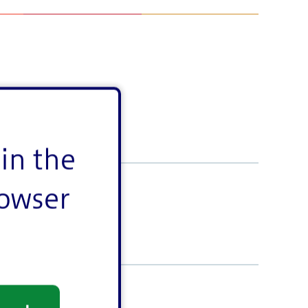
in the
rowser