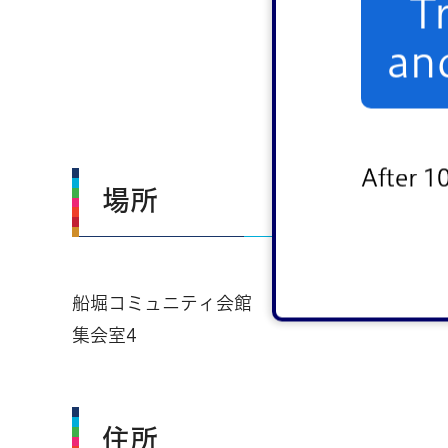
T
an
After 1
場所
船堀コミュニティ会館
集会室4
住所