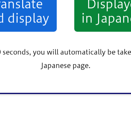
ranslate
Displa
d display
in Japan
申し込む
0 seconds, you will automatically be take
Japanese page.