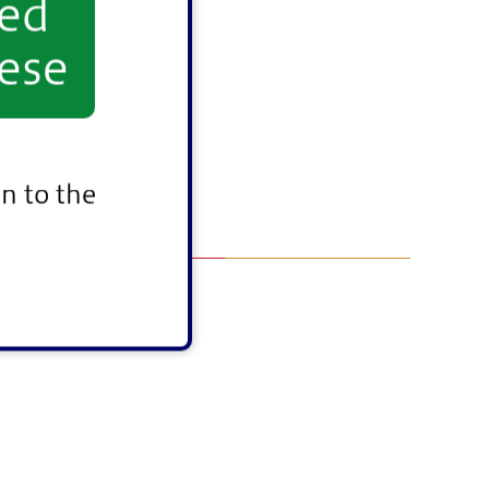
yed
ese
n to the